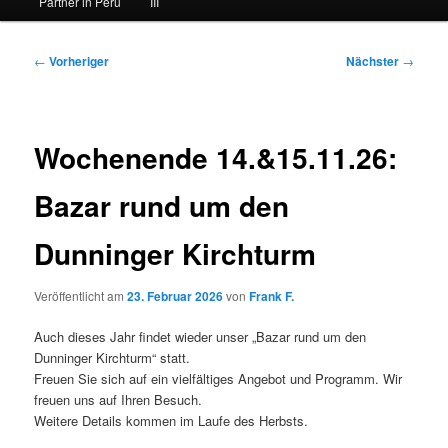
Partner in Peru
III
Beitragsnavigation
←
Vorheriger
Nächster
→
Wochenende 14.&15.11.26:
Bazar rund um den
Dunninger Kirchturm
Veröffentlicht am
23. Februar 2026
von
Frank F.
Auch dieses Jahr findet wieder unser „Bazar rund um den
Dunninger Kirchturm“ statt.
Freuen Sie sich auf ein vielfältiges Angebot und Programm. Wir
freuen uns auf Ihren Besuch.
Weitere Details kommen im Laufe des Herbsts.