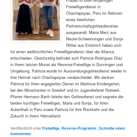
Frauen in ihren einjährigen
Freiwilligendienst in
Chachapoyas, Peru im Rahmen
eines feierlichen
Partnerschaftsgottesdienstes
ausgesandt. Maria Merz aus
Neuler-Schwenningen und Sonja
Rittler aus Eriskrich haben sich
für einen weltkirchlichen Freiwilligendienst über die Alianza
entschieden. Gleichzeitig befindet sich Patricia Rodríguez Díaz
in ihrem letzten Monat als Reverse-Freiwillige in Dunningen und
Umgebung. Patricia wurde im Aussendungsgottesdienst wieder in
ihre Heimat nach Chachapoyas verabschiedet. Wir danken
Patricia für ihren engagierten Dienst im Martinus-Kindergarten,
bei den Ministranten in Seedorf und im Jugendreferat Rottweil.
Pfarrer Hermann Barth feierte den Gottesdienst und segnete die
beiden künftigen Freiwilligen, Maria und Sonja, für ihren
Aufenthalt in Peru sowie Patricia für ihre Rückkehr und die
Zukunft in ihrem Heimatland.
Veröffentlicht unter
Freiwillige
,
Reverse-Programm
|
Schreibe einen
Kommentar