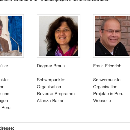
üller
Dagmar Braun
Frank Friedrich
kte:
Schwerpunkte:
Schwerpunkte:
ion
Organisation
Organisation
n und
Reverse-Programm
Projekte in Peru
ngen
Alianza-Bazar
Webseite
n Peru
dresse: