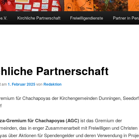
 e.V.
Kirchliche Partnerschaft
Freiwilligendienste
Partner in Per
chliche Partnerschaft
ht am
1. Februar 2025
von
Redaktion
remium für Chachapoyas der Kirchengemeinden Dunningen, Seedorf
f
nza-Gremium für Chachapoyas (AGC)
ist das Gremium der
einden, das in enger Zusammenarbeit mit Freiwilligen und Christen 
as über Aktionen für Spendengelder und deren Verwendung in Proje