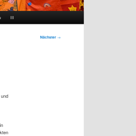
u
III
Nächster
→
 und
in
kten