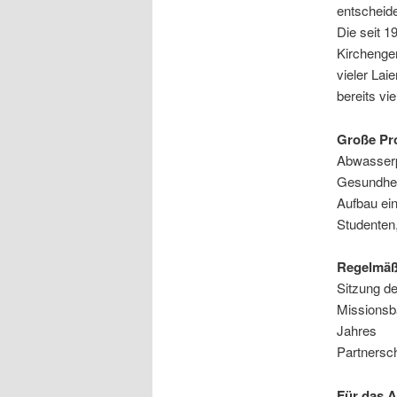
entscheide
Die seit 
Kirchenge
vieler La
bereits vi
Große Pro
Abwasserp
Gesundheit
Aufbau ein
Studenten,
Regelmäß
Sitzung d
Missionsb
Jahres
Partnersch
Für das A