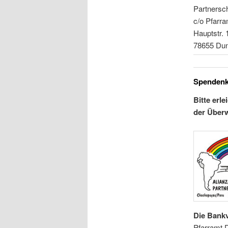
Partnersc
c/o Pfarr
Hauptstr. 
78655 Du
Spendenk
Bitte erl
der Überw
Die Bankv
Pfarramt 