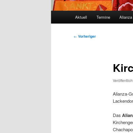
Hauptmenü
Aktuell
Termine
Alianza
Beitragsnavigation
←
Vorheriger
Kir
Veröffentlic
Alianza-G
Lackendor
Das
Alia
Kirchengem
Chachapoy