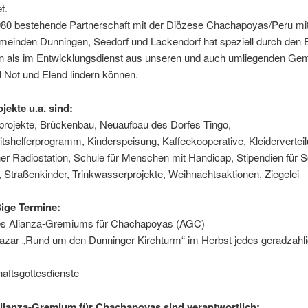
t.
1980 bestehende Partnerschaft mit der Diözese Chachapoyas/Peru mi
meinden Dunningen, Seedorf und Lackendorf hat speziell durch den 
ien als im Entwicklungsdienst aus unseren und auch umliegenden Ge
el Not und Elend lindern können.
jekte u.a. sind:
rojekte, Brückenbau, Neuaufbau des Dorfes Tingo,
shelferprogramm, Kinderspeisung, Kaffeekooperative, Kleiderverteil
er Radiostation, Schule für Menschen mit Handicap, Stipendien für S
 Straßenkinder, Trinkwasserprojekte, Weihnachtsaktionen, Ziegelei
ige Termine:
es Alianza-Gremiums für Chachapoyas (AGC)
azar „Rund um den Dunninger Kirchturm“ im Herbst jedes geradzahl
aftsgottesdienste
lianza-Gremium für Chachapoyas sind verantwortlich: