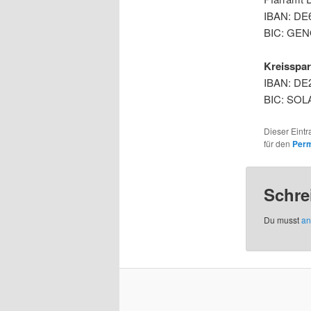
IBAN: DE6
BIC: GE
Kreisspar
IBAN: DE2
BIC: SO
Dieser Eint
für den
Perm
Schre
Du musst
an