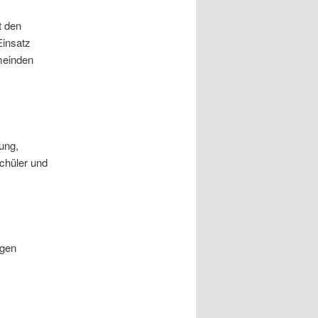
t den
Einsatz
meinden
ung,
chüler und
igen